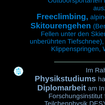
Outdoorsportarten 
aus
Freeclimbing,
alpin
Skitourengehen
(Ber
Fellen unter den Skie
unberührten Tiefschnee),
Klippenspringen, W
Im Ra
Physikstudiums
ha
Diplomarbeit
am In
Forschungsinstitut 
Teilchenphysik
DES